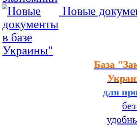
Новые докумен
Украины"
База
"За
Украин
для пр
без
удобн