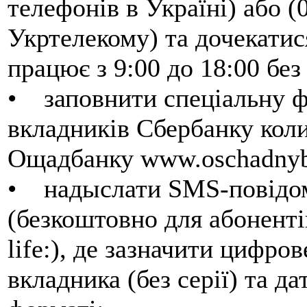
телефонів в Україні) або (
Укртелекому) та дочекатися
працює з 9:00 до 18:00 без
• заповнити спеціальну ф
вкладників Сбербанку кол
Ощадбанку www.oschadnyb
• надыслати SMS-повідом
(безкоштовно для абоненті
life:), де зазначити цифро
вкладника (без серії) та д