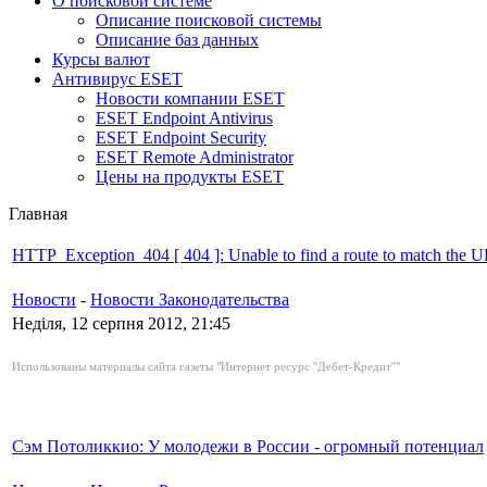
О поисковой системе
Описание поисковой системы
Описание баз данных
Курсы валют
Антивирус ESET
Новости компании ESET
ESET Endpoint Antivirus
ESET Endpoint Security
ESET Remote Administrator
Цены на продукты ESET
Главная
HTTP_Exception_404 [ 404 ]: Unable to find a route to match the
Новости
-
Новости Законодательства
Неділя, 12 серпня 2012, 21:45
Использованы материалы сайта газеты
"Интернет ресурс ''Дебет-Кредит''"
Сэм Потоликкио: У молодежи в России - огромный потенциал