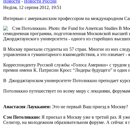
Новости
-
Новости России
Неділя, 12 серпня 2012, 19:51
Интервью с американским профессором на международном Са
Сэм Потоликкио. Photo: the Fund for American Studies В
семидневная программа, подготовленная Московской высшей
Джорджтаунского университета - одного из старейших высши
В Москву приехали студенты их 57 стран. Многие из них след
управления и гуманитарного взаимодействия, а это означает -
Корреспонденту Русской службы «Голоса Америки» с трудом уд
премии имени К. Патрисии Кросс “Лидеры будущего” и один 
В Джорджтаунском университете Потоликкио преподает курсы
Потоликкио путешествует по всему миру с лекциями, форумами
Анастасия Лаукканен:
Это не первый Ваш приезд в Москву?
Сэм
Потоликкио
:
Я приехал в Москву уже в третий раз. Я уже
Селигер, на молодежном образовательном форуме. А сейчас я 