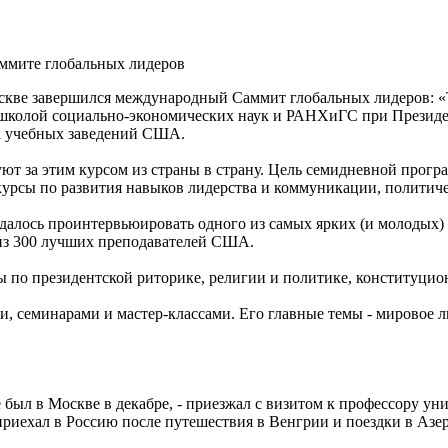
ммите глобальных лидеров
 Москве завершился международный Саммит глобальных лидеров: «
 школой социально-экономических наук и РАНХиГС при Президе
х учебных заведений США.
уют за этим курсом из страны в страну. Цель семидневной прог
 курсы по развития навыков лидерства и коммуникации, политич
алось проинтервьюировать одного из самых ярких (и молодых) 
из 300 лучших преподавателей США.
 по президентской риторике, религии и политике, конституцио
, семинарами и мастер-классами. Его главные темы - мировое л
 был в Москве в декабре, - приезжал с визитом к профессору ун
приехал в Россию после путешествия в Венгрии и поездки в Азе