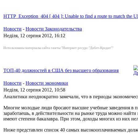
HTTP_Exception_404 [ 404 ]: Unable to find a route to match the 
Новости
-
Новости Законодательства
Неділя, 12 серпня 2012, 16:12
Использованы материалы сайта газеты
"Интернет ресурс ''Дебет-Кредит''"
ТОП-40 должностей в США без высшего образования
Новости
-
Новости экономики
Неділя, 12 серпня 2012, 10:58
Аналитики неоднократно замечали, что в периоды экономическ
Многие молодые люди бросают высшие учебные заведения в пои
заработаешь, в действительности на рынке труда можно найт
имеют степени бакалавра. При этом, доходы многих из них нел
Ниже представлен список 40 самых высокооплачиваемых должн