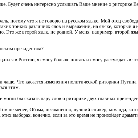
рике. Будет очень интересно услышать Ваше мнение о риторике 
аль, потому что я не говорю на русском языке. Мой отец свободно
таких тонких различиях слов и выражений, на языке, который я н
о. Это же второй язык, не родной. У меня, например, второй язы
анским президентом?
аться в Россию, я смогу больше понять и смогу рассуждать в эт
 и чаще. Что касается изменения политической риторики Путина
ься этим.
 могли бы сказать пару слов о риторике двух главных претенден
Тем не менее, Обама, несомненно, лучший спикер, команда, кото
 этих выборах, конечно, если за это время не произойдет драм