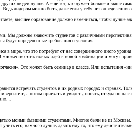
т других людей лучше. А еще тот, кто думает больше и выше самог
 Ведь лидером можно быть, даже если у тебя нет определенного
итаете, высшее образование должно измениться, чтобы лучше ад
и. Мы должны знакомить студентов с различными перспективами
ны будут определенные требования и условия.
са в мире, что это потребует от нас совершенного иного уровн
И множество этих новых идей в новой комбинации и могут приве
огласия». Это может быть семинар в классе. Или испытания «ин
вится встречать студентов в их родных городах и странах. Тольк
ниверситете, а потом приехать и увидеть, понять, откуда он на 
ню....
вадцатью моими бывшими студентами. Многие были не из Москвы. 
т учить его, намного лучше, давать ему то, что ему действитель