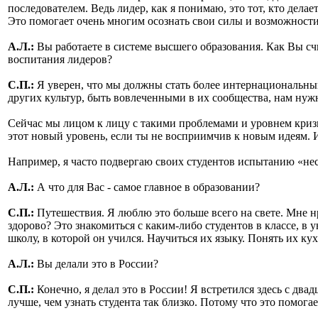
последователем. Ведь лидер, как я понимаю, это тот, кто делае
Это помогает очень многим осознать свои силы и возможности.
А.Л.:
Вы работаете в системе высшего образования. Как Вы сч
воспитания лидеров?
С.П.:
Я уверен, что мы должны стать более интернациональным
других культур, быть вовлеченными в их сообщества, нам нуж
Сейчас мы лицом к лицу с такими проблемами и уровнем кризи
этот новый уровень, если ты не восприимчив к новым идеям. 
Например, я часто подвергаю своих студентов испытанию «нес
А.Л.:
А что для Вас - самое главное в образовании?
С.П.:
Путешествия. Я люблю это больше всего на свете. Мне нра
здорово? Это знакомиться с каким-либо студентов в классе, в у
школу, в которой он учился. Научиться их языку. Понять их кух
А.Л.:
Вы делали это в России?
С.П.:
Конечно, я делал это в России! Я встретился здесь с д
лучше, чем узнать студента так близко. Потому что это помогае