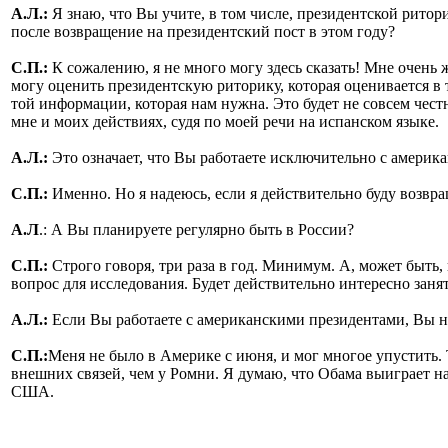
А.Л.:
Я знаю, что Вы учите, в том числе, президентской рито
после возвращение на президентский пост в этом году?
С.П.:
К сожалению, я не много могу здесь сказать! Мне очень ж
могу оценить президентскую риторику, которая оценивается в 
той информации, которая нам нужна. Это будет не совсем честн
мне и моих действиях, судя по моей речи на испанском языке.
А.Л.:
Это означает, что Вы работаете исключительно с америк
С.П.:
Именно. Но я надеюсь, если я действительно буду возвращ
А.Л
.: А Вы планируете регулярно быть в России?
С.П.:
Строго говоря, три раза в год. Минимум. А, может быть,
вопрос для исследования. Будет действительно интересно занят
А.Л.:
Если Вы работаете с американскими президентами, Вы не
С.П.:
Меня не было в Америке с июня, и мог многое упустить. 
внешних связей, чем у Ромни. Я думаю, что Обама выиграет на
США.