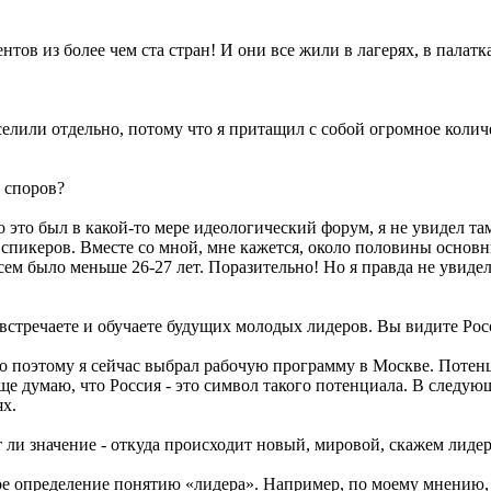
тов из более чем ста стран! И они все жили в лагерях, в палатк
елили отдельно, потому что я притащил с собой огромное количе
 споров?
о это был в какой-то мере идеологический форум, я не увидел т
х спикеров. Вместе со мной, мне кажется, около половины осно
всем было меньше 26-27 лет. Поразительно! Но я правда не уви
 встречаете и обучаете будущих молодых лидеров. Вы видите Ро
поэтому я сейчас выбрал рабочую программу в Москве. Потенци
е думаю, что Россия - это символ такого потенциала. В следую
х.
т ли значение - откуда происходит новый, мировой, скажем лиде
вое определение понятию «лидера». Например, по моему мнению