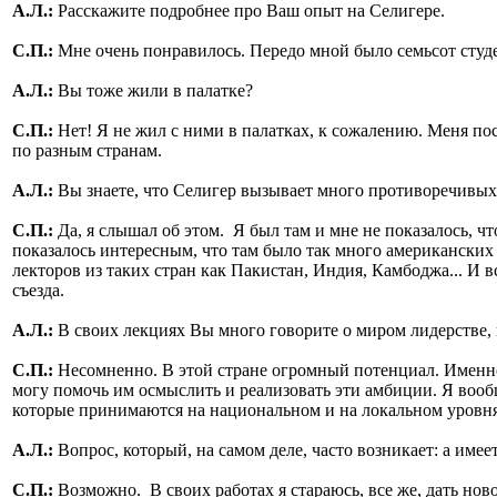
А.Л.:
Расскажите подробнее про Ваш опыт на Селигере.
С.П.:
Мне очень понравилось. Передо мной было семьсот студен
А.Л.:
Вы тоже жили в палатке?
С.П.:
Нет! Я не жил с ними в палатках, к сожалению. Меня пос
по разным странам.
А.Л.:
Вы знаете, что Селигер вызывает много противоречивых
С.П.:
Да, я слышал об этом. Я был там и мне не показалось, чт
показалось интересным, что там было так много американски
лекторов из таких стран как Пакистан, Индия, Камбоджа... И 
съезда.
А.Л.:
В своих лекциях Вы много говорите о миром лидерстве,
С.П.:
Несомненно. В этой стране огромный потенциал. Именно 
могу помочь им осмыслить и реализовать эти амбиции. Я вообщ
которые принимаются на национальном и на локальном уровня
А.Л.:
Вопрос, который, на самом деле, часто возникает: а имее
С.П.:
Возможно. В своих работах я стараюсь, все же, дать но