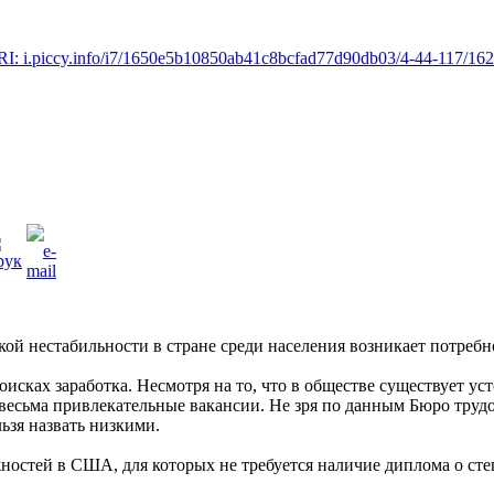
URI: i.piccy.info/i7/1650e5b10850ab41c8bcfad77d90db03/4-44-117/16
ой нестабильности в стране среди населения возникает потребн
сках заработка. Несмотря на то, что в обществе существует ус
и весьма привлекательные вакансии. Не зря по данным Бюро тр
ьзя назвать низкими.
остей в США, для которых не требуется наличие диплома о сте