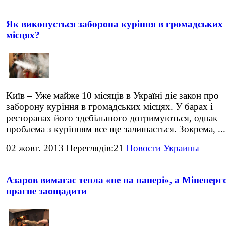
Як виконується заборона куріння в громадських
місцях?
Київ – Уже майже 10 місяців в Україні діє закон про
заборону куріння в громадських місцях. У барах і
ресторанах його здебільшого дотримуються, однак
проблема з курінням все ще залишається. Зокрема, ...
02 жовт. 2013 Переглядів:21
Новости Украины
Азаров вимагає тепла «не на папері», а Міненерг
прагне заощадити