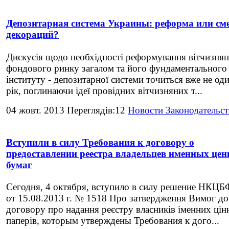
Депозитарная система Украины: реформа или см
декораций?
Дискусія щодо необхідності реформування вітчизня
фондового ринку загалом та його фундаментального
інституту - депозитарної системи точиться вже не од
рік, поглинаючи ідеї провідних вітчизняних т...
04 жовт. 2013 Переглядів:12
Новости Законодательст
Вступили в силу Требования к договору о
предоставлении реестра владельцев именных це
бумаг
Сегодня, 4 октября, вступило в силу решение НКЦБ
от 15.08.2013 г. № 1518 Про затвердження Вимог до
договору про надання реєстру власників іменних цін
паперів, которым утверждены Требования к дого...