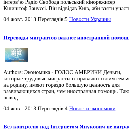
інтервʼю Радіо Свобода польський кінорежисер
Кшиштоф Зануссі. Він відвідав Київ, аби взяти участь
04 жовт. 2013 Переглядів:5
Новости Украины
Переводы мигрантов важнее иностранной помощ
Authors: Экономика - ГОЛОС АМЕРИКИ Деньги,
которые трудовые мигранты отправляют своим семь
на родину, имеют гораздо большую ценность для
развивающихся стран, чем иностранная помощь. Так
вывод...
04 жовт. 2013 Переглядів:4
Новости экономики
Без контролю над Інтернетом Янукович не вигра