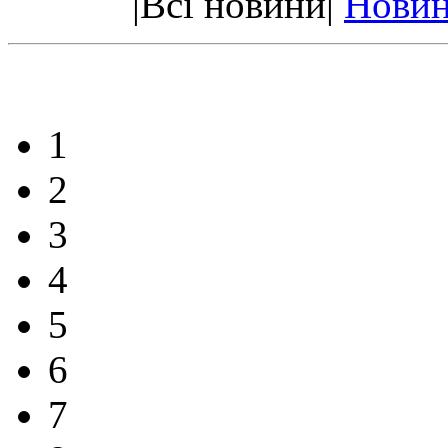
|Всі новини|
Новин
1
2
3
4
5
6
7