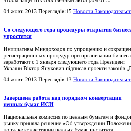
чтобы защитить собственный автопром от ...
04 жовт. 2013 Переглядів:15
Новости Законодательст
Со следующего года процедуры открытия бизнес
упростятся
Инициативы Миндоходов по упрощению и сокраще
регистрационных процедур при организации бизнеса
заработают с 1 января следующего года Президент
України Віктор Янукович підписав проекти законів „П
04 жовт. 2013 Переглядів:13
Новости Законодательст
Завершена работа над порядком конвертации
ценных бумаг ИСИ
Национальная комиссия по ценным бумагам и фондо
рынку приняла решение «Об утверждении Положени
порядке конвертации ценных бумаг института