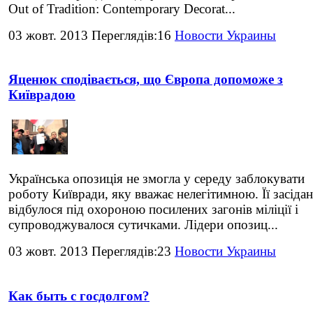
Out of Tradition: Contemporary Decorat...
03 жовт. 2013 Переглядів:16
Новости Украины
Яценюк сподівається, що Європа допоможе з
Київрадою
Українська опозиція не змогла у середу заблокувати
роботу Київради, яку вважає нелегітимною. Її засіда
відбулося під охороною посилених загонів міліції і
супроводжувалося сутичками. Лідери опозиц...
03 жовт. 2013 Переглядів:23
Новости Украины
Как быть с госдолгом?