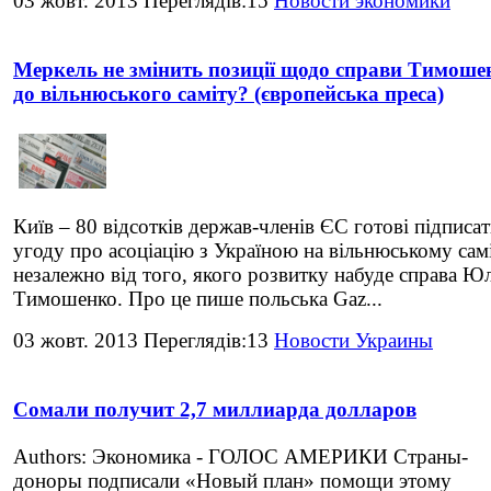
03 жовт. 2013 Переглядів:15
Новости экономики
Меркель не змінить позиції щодо справи Тимоше
до вільнюського саміту? (європейська преса)
Київ – 80 відсотків держав-членів ЄС готові підписа
угоду про асоціацію з Україною на вільнюському самі
незалежно від того, якого розвитку набуде справа Юл
Тимошенко. Про це пише польська Gaz...
03 жовт. 2013 Переглядів:13
Новости Украины
Сомали получит 2,7 миллиарда долларов
Authors: Экономика - ГОЛОС АМЕРИКИ Страны-
доноры подписали «Новый план» помощи этому