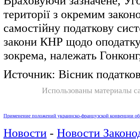
Враховуючи зазначене, Уг
території з окремим закон
самостійну податкову сист
закони КНР щодо оподатку
зокрема, належать Гонконг
Источник: Вісник податко
Использованы материалы с
Применение положений украинско-французской конвенции об
Новости
-
Новости Законо