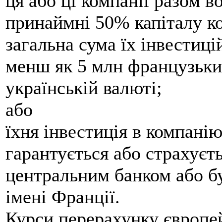
ця або ці компанії разом 
принаймні 50% капіталу ко
загальна сума їх інвестиц
менш як 5 млн французьких
українській валюті;
або
їхня інвестиція в компані
гарантується або страхуєт
центральним банком або бу
імені Франції.
Курси перерахунку європе