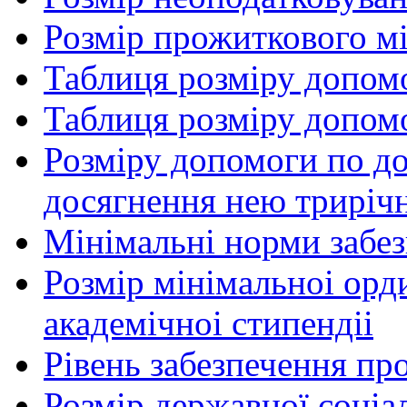
Розмір прожиткового м
Таблиця розміру допом
Таблиця розміру допом
Розміру допомоги по до
досягнення нею трирічн
Мінімальні норми забе
Розмір мінімальноі орд
академічноі стипендіі
Рівень забезпечення п
Розмір державної соціа