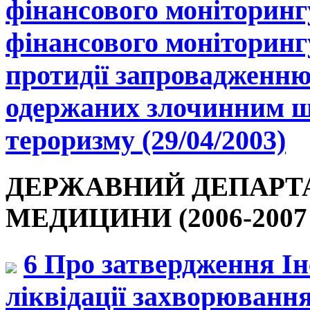
фінансового моніторинг
фінансового моніторингу
протидії запровадженню 
одержаних злочинним ш
тероризму (29/04/2003)
ДЕРЖАВНИЙ ДЕПАРТ
МЕДИЦИНИ (2006-2007 р
6 Про затвердження Ін
ліквідації захворюванн