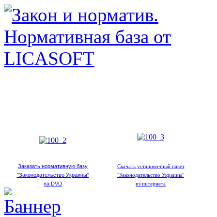
Заказать нормативную базу
Скачать установочный пакет
"Законодательство Украины"
"Законодательство Украины"
на DVD
из интернета