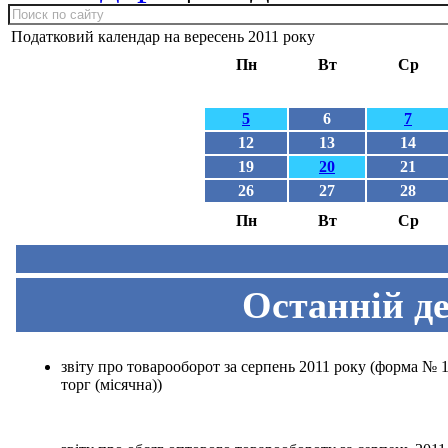
Податковий календар на вересень 2011 року
Пн
Вт
Ср
5
6
7
12
13
14
19
20
21
26
27
28
Пн
Вт
Ср
Останній де
звіту про товарооборот за серпень 2011 року (форма № 1
торг (місячна))