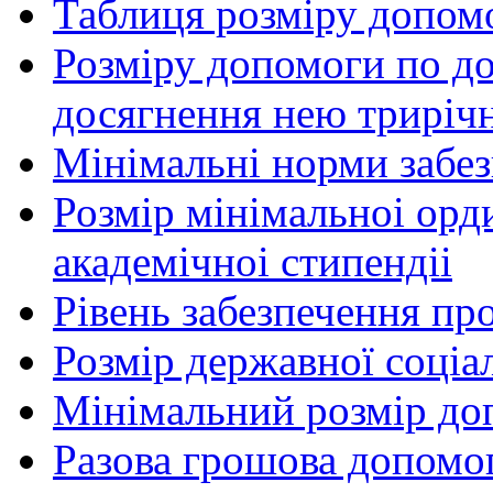
Таблиця розміру допом
Розміру допомоги по до
досягнення нею трирічн
Мінімальні норми забе
Розмір мінімальноі орд
академічноі стипендіі
Рівень забезпечення п
Розмір державної соціа
Мінімальний розмір до
Разова грошова допомог