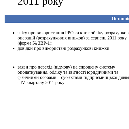
2011 року
Останні
звіту про використання РРО та книг обліку розрахунко
операцій (розрахункових книжок) за серпень 2011 року
(
форма № ЗВР-1
);
довідки про використані розрахункові книжки
заяви про перехід (відмову) на спрощену систему
оподаткування, обліку та звітності юридичними та
фізичними особами – суб'єктами підприємницької діяль
з IV кварталу 2011 року