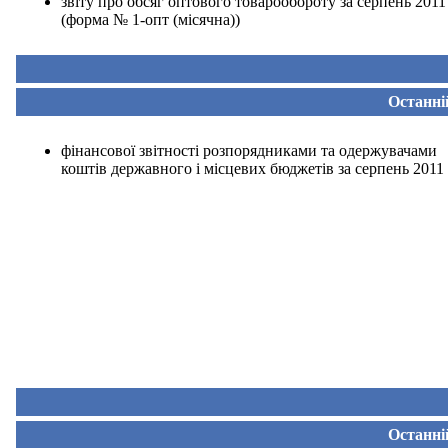
звіту про обсяг оптового товарообороту за серпень 2011
(форма № 1-опт (місячна))
Останні
фінансової звітності розпорядниками та одержувачами
коштів державного і місцевих бюджетів за серпень 2011
Останні