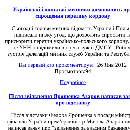
Українські і польські митники домовились пр
спрощення перетину кордону
Сьогодні голови митних відомств України і Поль
підписали низку угод, що дозволять спростити т
прискорити перетин українсько-польського кордону
це УНН повідомили в прес-службі ДМСУ Робо
зустріч делегацій митних служб України та Республі
Вы первый кто прокоментирует!
26 Янв 2012
Просмотров:94
Подробнее
Після звільнення Ярошенка Азаров написав за
про відставку
Після відставки Федора Ярошенка з посади мініст
фінансів України прем’єр-міністр Микола Азаров т
написав заяву про "звільнення за власним бажання