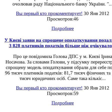
очолював раду Національного банку України. "..
Вы первый кто прокоментирует!
30 Янв 2012
Просмотров:46
Подробнее
У Києві заяви на спрощене оподаткування подал
3 828 платників податків більше ніж очікувало
Про це повідомила Голова ДПС у м. Києві Ірин
Носачова. За словами Голови, у підсумку перереєстр
спрощену модель оподаткування обрали для себе п
96 тисяч платників податків: 81,7 тисяч фізичних та
тисяч юридичних осіб. Саме така кількіс...
Вы первый кто прокоментирует!
30 Янв 2012
Просмотров:59
Подробнее