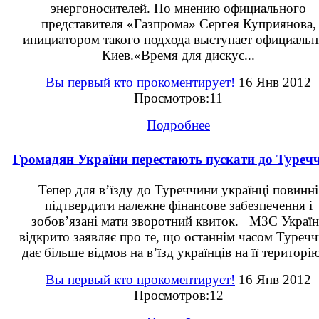
энергоносителей. По мнению официального
представителя «Газпрома» Сергея Куприянова,
инициатором такого подхода выступает официаль
Киев.«Время для дискус...
Вы первый кто прокоментирует!
16 Янв 2012
Просмотров:11
Подробнее
Громадян України перестають пускати до Туреч
Тепер для в’їзду до Туреччини українці повинні
підтвердити належне фінансове забезпечення і
зобов’язані мати зворотний квиток. МЗС Украї
відкрито заявляє про те, що останнім часом Туреч
дає більше відмов на в’їзд українців на її територію.
Вы первый кто прокоментирует!
16 Янв 2012
Просмотров:12