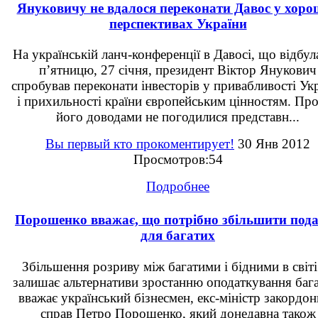
Януковичу не вдалося переконати Давос у хор
перспективах України
На українській ланч-конференції в Давосі, що відбул
п’ятницю, 27 січня, президент Віктор Янукович
спробував переконати інвесторів у привабливості Ук
і прихильності країни європейським цінностям. Про
його доводами не погодилися представн...
Вы первый кто прокоментирует!
30 Янв 2012
Просмотров:54
Подробнее
Порошенко вважає, що потрібно збільшити под
для багатих
Збільшення розриву між багатими і бідними в світі
залишає альтернативи зростанню оподаткування бага
вважає український бізнесмен, екс-міністр закордо
справ Петро Порошенко, який донедавна також