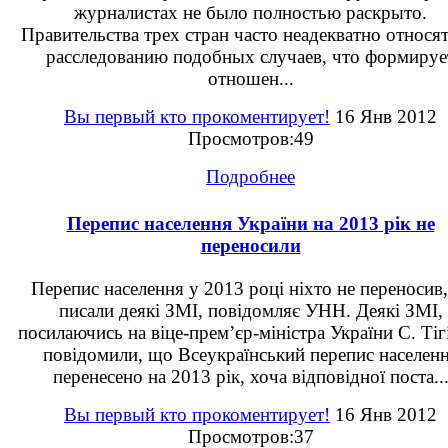
журналистах не было полностью раскрыто.
Правительства трех стран часто неадекватно относят
расследованию подобных случаев, что формируе
отношен...
Вы первый кто прокоментирует!
16 Янв 2012
Просмотров:49
Подробнее
Перепис населення України на 2013 рік не
переносили
Перепис населення у 2013 році ніхто не переносив,
писали деякі ЗМІ, повідомляє УНН. Деякі ЗМІ,
посилаючись на віце-прем’єр-міністра України С. Тіг
повідомили, що Всеукраїнський перепис населен
перенесено на 2013 рік, хоча відповідної поста..
Вы первый кто прокоментирует!
16 Янв 2012
Просмотров:37