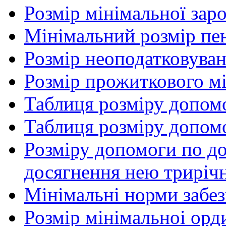
Розмір мінімальної заро
Мінімальний розмір пенс
Розмір неоподатковува
Розмір прожиткового м
Таблиця розміру допом
Таблиця розміру допом
Розміру допомоги по до
досягнення нею трирічн
Мінімальні норми забе
Розмір мінімальноі орд