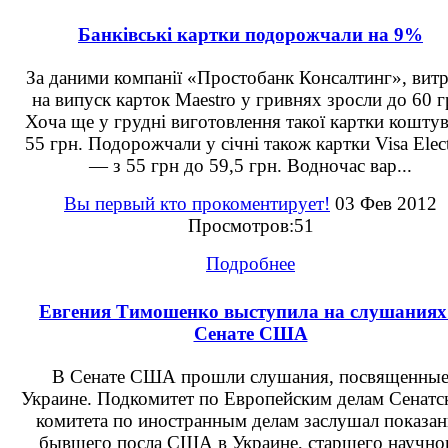
Банківські картки подорожчали на 9%
За даними компанії «Простобанк Консалтинг», вит
на випуск карток Maestro у гривнях зросли до 60 г
Хоча ще у грудні виготовлення такої картки кошту
55 грн. Подорожчали у січні також картки Visa Elec
— з 55 грн до 59,5 грн. Водночас вар...
Вы первый кто прокоментирует!
03 Фев 2012
Просмотров:51
Подробнее
Евгения Тимошенко выступила на слушаниях
Сенате США
В Сенате США прошли слушания, посвященны
Украине. Подкомитет по Европейским делам Сенатс
комитета по иностранным делам заслушал показан
бывшего посла США в Украине, старшего научно