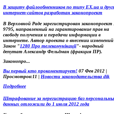
В защиту файлообменников по типу EX.ua и друг
интернет-сайтов разработан законопроект
В Верховной Раде зарегистрирован законопроект
9795, направленный на гарантирование прав на
свободу получения и передачи информации в
интернете. Автор проекта о внесении изменений
Закон "
1280 Про телекомунікації
"- народный
депутат Александр Фельдман (фракция ПР).
Законопро...
Вы первый кто прокоментирует!
07 Фев 2012 |
Просмотров:11 |
Новости законодательства dik
Подробнее
Штрафование за нерегистрацию баз персональн
данных отложили до 1 июля 2012 года