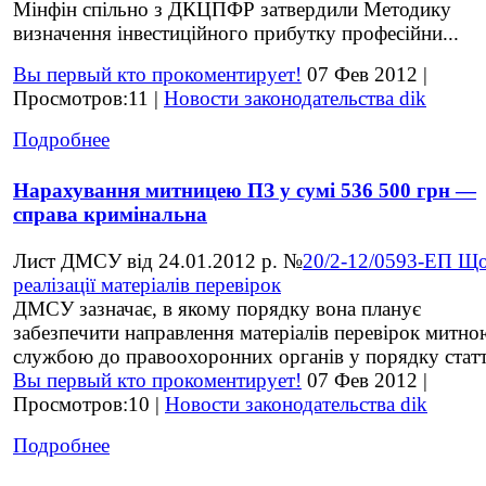
Мінфін спільно з ДКЦПФР затвердили Методику
визначення інвестиційного прибутку професійни...
Вы первый кто прокоментирует!
07 Фев 2012 |
Просмотров:11 |
Новости законодательства dik
Подробнее
Нарахування митницею ПЗ у сумі 536 500 грн —
справа кримінальна
Лист ДМСУ від 24.01.2012 р. №
20/2-12/0593-ЕП Щ
реалізації матеріалів перевірок
ДМСУ зазначає, в якому порядку вона планує
забезпечити направлення матеріалів перевірок митно
службою до правоохоронних органів у порядку статт
Вы первый кто прокоментирует!
07 Фев 2012 |
Просмотров:10 |
Новости законодательства dik
Подробнее