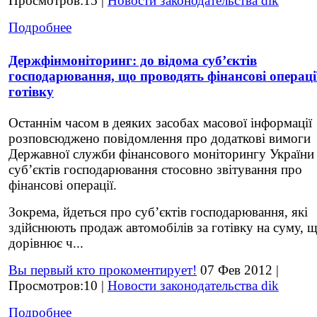
Просмотров:15 |
Новости законодательства dik
Подробнее
Держфінмоніторинг: до відома суб’єктів
господарювання, що проводять фінансові операції
готівку
Останнім часом в деяких засобах масової інформації
розповсюджено повідомлення про додаткові вимоги
Державної служби фінансового моніторингу України
суб’єктів господарювання стосовно звітування про
фінансові операції.
Зокрема, йдеться про суб’єктів господарювання, які
здійснюють продаж автомобілів за готівку на суму, 
дорівнює ч...
Вы первый кто прокоментирует!
07 Фев 2012 |
Просмотров:10 |
Новости законодательства dik
Подробнее