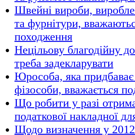
Швейні вироби, вироблен
та фурнітури, вважаютьс
походження
Нецільову благодійну д
треба задекларувати
Юрособа, яка придбаває
фізособи, вважається п
Що робити у разі отрим
податкової накладної дл
Щодо визначення у 2012 