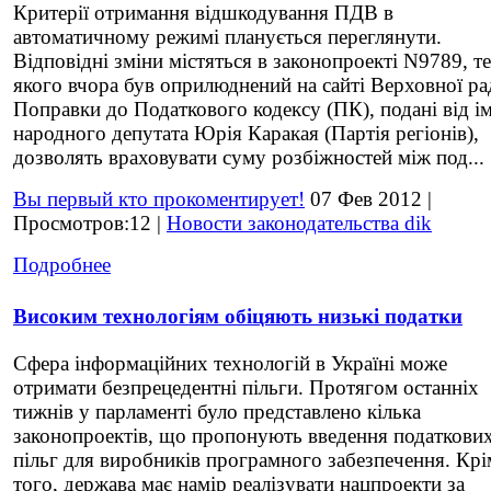
Критерії отримання відшкодування ПДВ в
автоматичному режимі планується переглянути.
Відповідні зміни містяться в законопроекті N9789, те
якого вчора був оприлюднений на сайті Верховної ра
Поправки до Податкового кодексу (ПК), подані від ім
народного депутата Юрія Каракая (Партія регіонів),
дозволять враховувати суму розбіжностей між под...
Вы первый кто прокоментирует!
07 Фев 2012 |
Просмотров:12 |
Новости законодательства dik
Подробнее
Високим технологіям обіцяють низькі податки
Сфера інформаційних технологій в Україні може
отримати безпрецедентні пільги. Протягом останніх
тижнів у парламенті було представлено кілька
законопроектів, що пропонують введення податкови
пільг для виробників програмного забезпечення. Крі
того, держава має намір реалізувати нацпроекти за