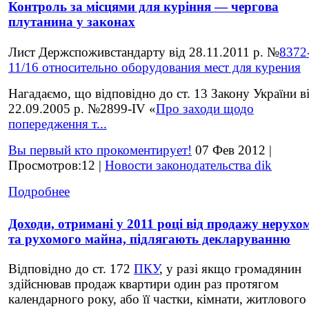
Контроль за місцями для куріння — чергова
плутанина у законах
Лист Держспоживстандарту від 28.11.2011 р. №
8372
11/16 относительно оборудования мест для курения
Нагадаємо, що відповідно до ст. 13 Закону України в
22.09.2005 р. №2899-IV «
Про заходи щодо
попередження т...
Вы первый кто прокоментирует!
07 Фев 2012 |
Просмотров:12 |
Новости законодательства dik
Подробнее
Доходи, отримані у 2011 році від продажу нерухо
та рухомого майна, підлягають декларуванню
Відповідно до ст. 172
ПКУ
, у разі якщо громадянин
здійснював продаж квартири один раз протягом
календарного року, або її частки, кімнати, житлового