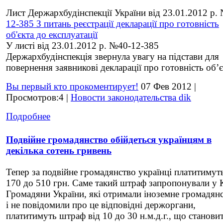
Лист Держархбудінспекції України від 23.01.2012 р.
12-385 З питань реєстрації декларації про готовність
об'єкта до експлуатації
У листі від 23.01.2012 р. №40-12-385
Держархбудінспекція звернула увагу на підстави для
повернення заявникові декларації про готовність об’єк
Вы первый кто прокоментирует!
07 Фев 2012 |
Просмотров:4 |
Новости законодательства dik
Подробнее
Подвійне громадянство обійдеться українцям в
декілька сотень гривень
Тепер за подвійне громадянство українці платитимуть
170 до 510 грн. Саме такий штраф запропонували у
Громадяни України, які отримали іноземне громадян
і не повідомили про це відповідні держоргани,
платитимуть штраф від 10 до 30 н.м.д.г., що станови