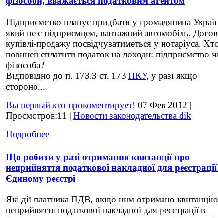
фізособи, вважається податковим агентом
Підприємство планує придбати у громадянина Україн
який не є підприємцем, вантажний автомобіль. Догов
купівлі-продажу посвідчуватиметься у нотаріуса. Хт
повинен сплатити податок на доходи: підприємство ч
фізособа?
Відповідно до п. 173.3 ст. 173
ПКУ
, у разі якщо
стороно...
Вы первый кто прокоментирует!
07 Фев 2012 |
Просмотров:11 |
Новости законодательства dik
Подробнее
Що робити у разі отримання квитанції про
неприйняття податкової накладної для реєстрації
Єдиному реєстрі
Які дії платника ПДВ, якщо ним отримано квитанцію
неприйняття податкової накладної для реєстрації в