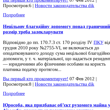
Вы первый кто прокоментирует!
07 Фев 2012 |
Просмотров:6 |
Новости законодательства dik
Подробнее
Нецільову благодійну допомогу понад граничний
розмір треба задекларувати
Відповідно до пп. 170.7.3 ст. 170 розділу IV
ПКУ
від
грудня 2010 року №2755-VI, не включається до
оподатковуваного доходу сума нецільової благодійно
допомоги, у т. ч. матеріальної, що надається резиден
— юридичними або фізичними особами на користь
платника податку протягом...
Вы первый кто прокоментирует!
07 Фев 2012 |
Просмотров:8 |
Новости законодательства dik
Подробнее
Юрособа, яка придбаває об’єкт рухомого майна 