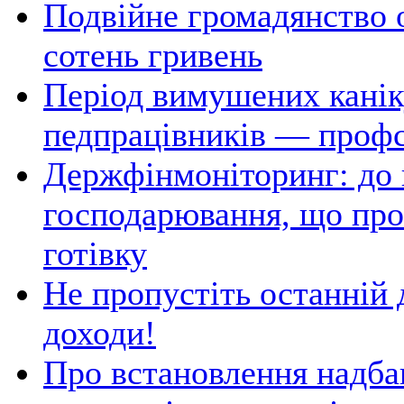
Подвійне громадянство о
сотень гривень
Період вимушених канік
педпрацівників — профс
Держфінмоніторинг: до в
господарювання, що пров
готівку
Не пропустіть останній 
доходи!
Про встановлення надбав