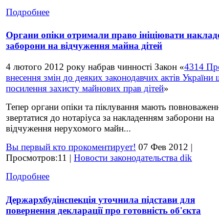
Подробнее
Органи опіки отримали право ініціювати наклад
заборони на відчуження майна дітей
4 лютого 2012 року набрав чинності Закон «
4314 Пр
внесення змін до деяких законодавчих актів України
посилення захисту майнових прав дітей
»
Тепер органи опіки та піклування мають повноважен
звертатися до нотаріуса за накладенням заборони на
відчуження нерухомого майн...
Вы первый кто прокоментирует!
07 Фев 2012 |
Просмотров:11 |
Новости законодательства dik
Подробнее
Держархбудінспекція уточнила підстави для
повернення декларації про готовність об'єкта