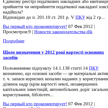
Єдиному реєстрі податкових накладних або квитанці
прийняття чи неприйняття податкової накладної зовс
надійшла?
Відповідно до п. 201.10 ст. 201 р. V
ПКУ
від 2 гр...
Вы первый кто прокоментирует!
07 Фев 2012 |
Просмотров:9 |
Новости законодательства dik
Подробнее
Щодо визначення у 2012 році вартості основних
засобів
Положеннями підпункту 14.1.138 статті 14
ПКУ
визначено, що основні засоби — це матеріальні актив
т. ч. запаси корисних копалин наданих у користуванн
ділянок надр (крім вартості землі, незавершених
капітальних інвестицій, автомобільних доріг загальн
користування, бібліотеч...
Вы первый кто прокоментирует!
07 Фев 2012 |