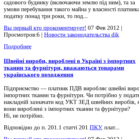
садового будинку (включаючи землю під ним), та за
умови перебування такого майна у власності платник
податку понад три роки, то под...
Вы первый кто прокоментирует!
07 Фев 2012 |
Просмотров:6 |
Новости законодательства dik
Подробнее
Швейні вироби, вироблені в Україні з імпортних
тканин та фурнітури, вважаються товарами
українського походження
Підприємство — платник ПДВ виробляє швейні виро
імпортних тканин та фурнітури. Чи потрібно у подат
накладній зазначати код УКТ ЗЕД швейних виробів,
вони вироблені з імпортних тканин та фурнітури?
Ні, не потрібно.
Відповідно до п. 201.1 статті 201
ПКУ
, плат...