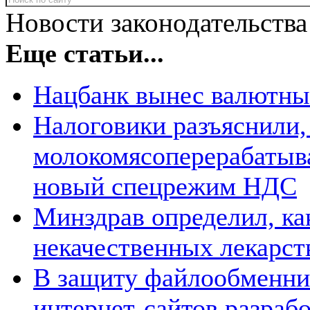
Новости законодательства
Еще статьи...
Нацбанк вынес валютны
Налоговики разъяснили,
молокомясоперерабатыв
новый спецрежим НДС
Минздрав определил, ка
некачественных лекарст
В защиту файлообменник
интернет-сайтов разраб