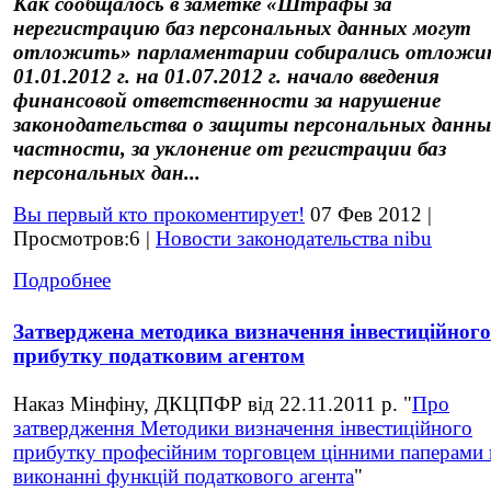
Как сообщалось в заметке
«Штрафы за
нерегистрацию баз персональных данных могут
отложить»
парламентарии собирались
отложит
01.01.2012 г. на 01.07.2012 г. начало введения
финансовой ответственности за нарушение
законодательства о защиты персональных данн
частности, за уклонение от регистрации баз
персональных дан...
Вы первый кто прокоментирует!
07 Фев 2012 |
Просмотров:6 |
Новости законодательства nibu
Подробнее
Затверджена методика визначення інвестиційного
прибутку податковим агентом
Наказ Мінфіну, ДКЦПФР від 22.11.2011 р. "
Про
затвердження Методики визначення інвестиційного
прибутку професійним торговцем цінними паперами
виконанні функцій податкового агента
"