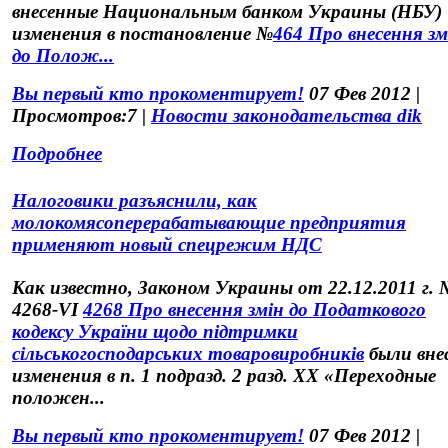
внесенные Национальным банком Украины (НБУ)
изменения в постановление №
464 Про внесення зм
до Полож...
Вы первый кто прокоментирует!
07 Фев 2012 |
Просмотров:7 |
Новости законодательства dik
Подробнее
Налоговики разъяснили, как
молокомясоперерабатывающие предприятия
применяют новый спецрежим НДС
Как известно,
Законом Украины от 22.12.2011 г. 
4268-VI
4268 Про внесення змін до Податкового
кодексу України щодо підтримки
сільськогосподарських товаровиробників
были вне
изменения в
п. 1 подразд. 2 разд. XX «Переходные
положен...
Вы первый кто прокоментирует!
07 Фев 2012 |