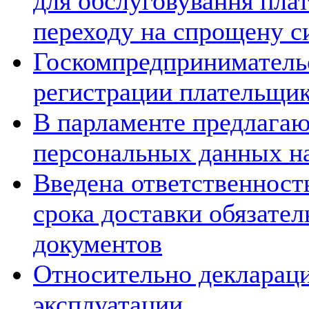
для обслуговування платн
переходу на спрощену с
Госкомпредпринимательс
регистрации плательщи
В парламенте предлагаю
персональных данных на
Введена ответственност
срока доставки обязател
документов
Относительно деклараци
эксплуатации