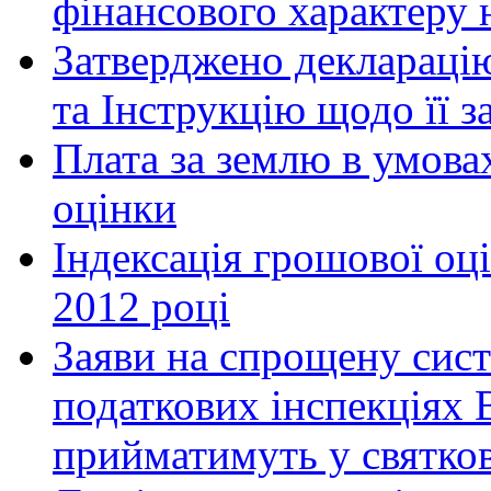
фінансового характеру н
Затверджено декларацію
та Інструкцію щодо її 
Плата за землю в умова
оцінки
Індексація грошової оці
2012 році
Заяви на спрощену сист
податкових інспекціях 
прийматимуть у святкові