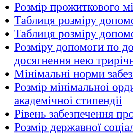
Розмір прожиткового м
Таблиця розміру допом
Таблиця розміру допом
Розміру допомоги по до
досягнення нею трирічн
Мінімальні норми забе
Розмір мінімальноі орд
академічноі стипендіі
Рівень забезпечення п
Розмір державної соціа