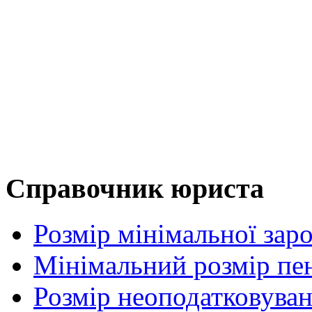
Справочник юриста
Розмір мінімальної заро
Мінімальний розмір пенс
Розмір неоподатковува