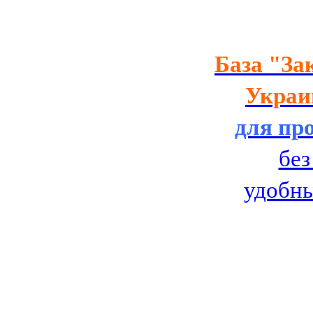
База
"За
Украин
для пр
без
удобн