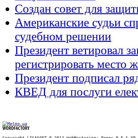
Создан совет для защи
Американские судьи спр
судебном решении
Президент ветировал з
регистрировать место ж
Президент подписал ря
КВЕД для послуги елект
Copyright LICASOFT © 2012 WebMastering: Popov P.E.& YP 