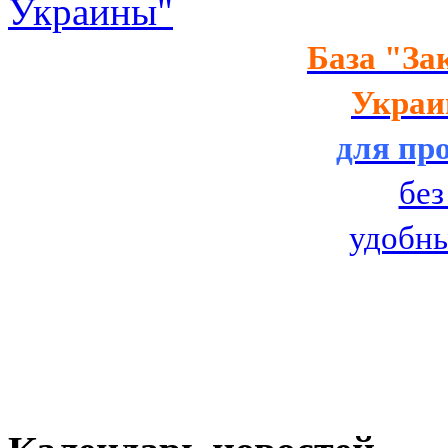
Украины"
База
"За
Украин
для пр
без
удобн