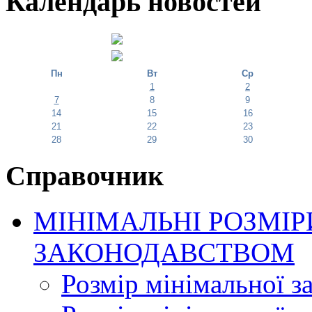
Календарь новостей
Пн
Вт
Ср
1
2
7
8
9
14
15
16
21
22
23
28
29
30
Справочник
МІНІМАЛЬНІ РОЗМІР
ЗАКОНОДАВСТВОМ
Розмір мінімальної з