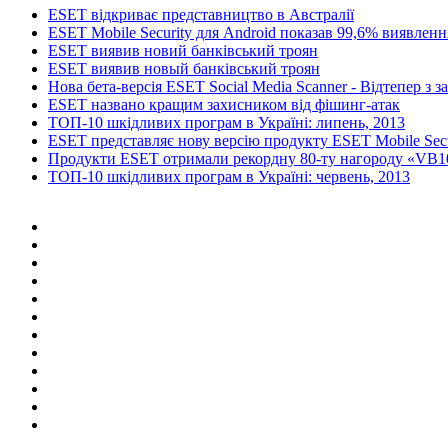
ESET відкриває представництво в Австралії
ESET Mobile Security для Android показав 99,6% виявленн
ESET виявив новий банківський троян
ESET виявив новый банківський троян
Нова бета-версія ESET Social Media Scanner - Відтепер з з
ESET названо кращим захисником від фішинг-атак
ТОП-10 шкідливих програм в Україні: липень, 2013
ESET представляє нову версію продукту ESET Mobile Secu
Продукти ESET отримали рекордну 80-ту нагороду «VB1
ТОП-10 шкідливих програм в Україні: червень, 2013