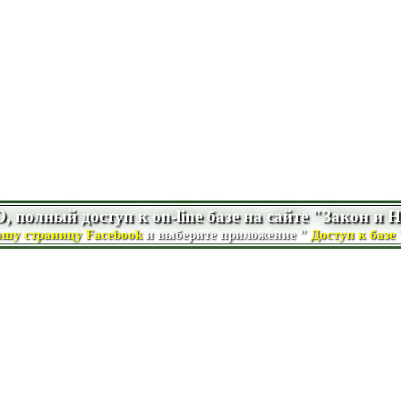
олный доступ к on-line базе на сайте "Закон и 
ашу страницу Facebook
и выберите приложение "
Доступ к базе