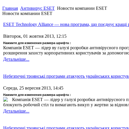
Главная
Антивирус ESET
Новости компании ESET
Новости компании ESET
ESET Technology Alliance — нова програма, що поєднує кращі 
Вівторок, 01 жовтня 2013, 12:15
Нажмите для изменения размера шрифта :
Компанія ESET — лідер ву галузі розробки антивірусного прог
розширення захисту корпоративних користувачів за допомогою І
Детальніше...
Небезпечні троянські програми атакують українських користув
Середа, 25 вересня 2013, 14:45
Нажмите для изменения размера шрифта :
Компанія ESET — лідер у галузі розробки антивірусного п
блокують робочий стіл та вимагають викуп у жертви за віднов
Детальніше...
Небезпечні троянські програми атакують українських користув