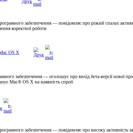
рограмного забезпечення — повідомляє про різкий спалах активн
лення коректної роботи
 Mac OS X
амного забезпечення — оголошує про вихід бета-версії нової про
анує Mac® OS X на наявність спроб
рограмного забезпечення — повідомляє про високу активність заг