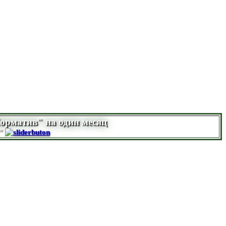
Норматив" на один месяц
"