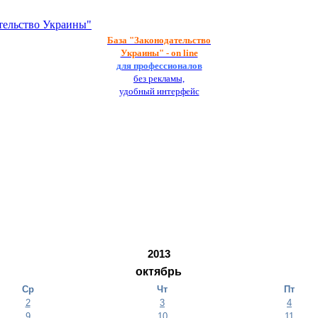
тельство Украины"
База
"Законодательство
Украины" - on line
для профессионалов
без рекламы,
удобный интерфейс
2013
октябрь
Ср
Чт
Пт
2
3
4
9
10
11