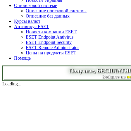
Новости Украины
О поисковой системе
Описание поисковой системы
Описание баз данных
Курсы валют
Антивирус ESET
Новости компании ESET
ESET Endpoint Antivirus
ESET Endpoint Security
ESET Remote Administrator
Цены на продукты ESET
Помощь
Получите, БЕСПЛАТНО, п
Войдите на
н
Loading...