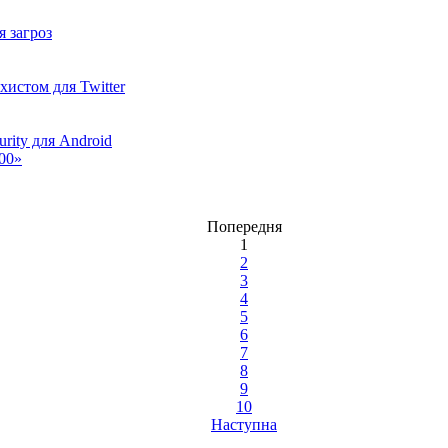
я загроз
ахистом для Twitter
rity для Android
00»
Попередня
1
2
3
4
5
6
7
8
9
10
Наступна