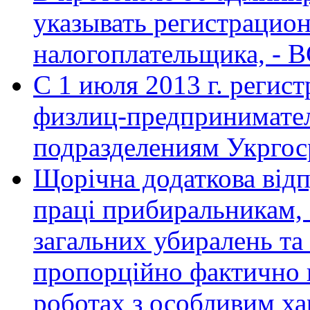
указывать регистрацио
налогоплательщика, - 
С 1 июля 2013 г. регис
физлиц-предпринимател
подразделениям Укргос
Щорічна додаткова відп
праці прибиральникам,
загальних убиралень та 
пропорційно фактично 
роботах з особливим ха