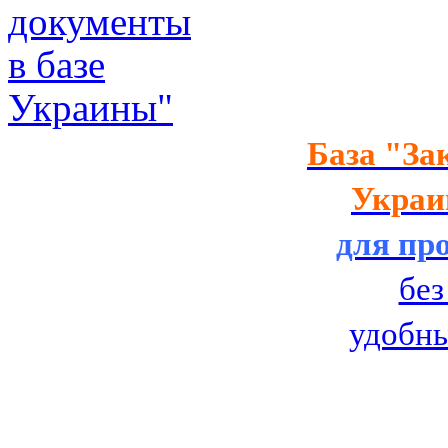
Украины"
База
"За
Украин
для пр
без
удобн