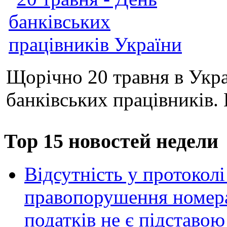
Щорічно 20 травня в Укра
банківських працівників. 
Тор 15 новостей недели
Відсутність у протоколі
правопорушення номера
податків не є підставо