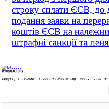
строку сплати ЄСВ, до 
подання заяви на пере
коштів ЄСВ на належни
штрафні санкції та пеня
Copyright LICASOFT © 2012 WebMastering: Popov P.E.& YP 