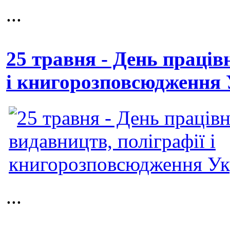
...
25 травня - День праців
і книгорозповсюдження 
...