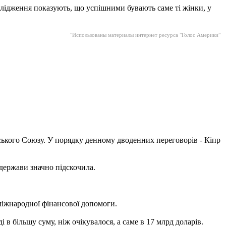
ослідження показують, що успішними бувають саме ті жінки, у
"Использованы материалы интернет ресурса "Голос Америки"
ького Союзу. У порядку денному дводенних переговорів - Кіпр
 держави значно підскочила.
 міжнародної фінансової допомоги.
в більшу суму, ніж очікувалося, а саме в 17 млрд доларів.