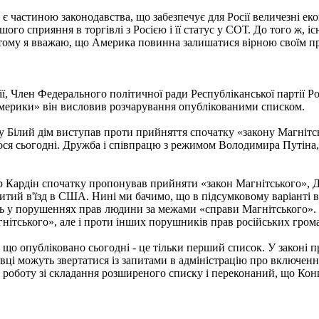
є частиною законодавства, що забезпечує для Росії величезні ек
ого сприяння в торгівлі з Росією і її статус у СОТ. До того ж, 
 тому я вважаю, що Америка повинна залишатися вірною своїм пр
 Член Федерального політичної ради Республіканської партії Рос
Америки» він висловив розчарування опублікованими списком.
у Білий дім виступав проти прийняття спочатку «закону Магнітс
ося сьогодні. Дружба і співпрацю з режимом Володимира Путіна, 
ор Кардін спочатку пропонував прийняти «закон Магнітського», 
критий в'їзд в США. Нині ми бачимо, що в підсумковому варіанті 
ть у порушеннях прав людини за межами «справи Магнітського». Я
агнітського», але і проти інших порушників прав російських гром
 що опубліковано сьогодні - це тільки перший список. У законі 
ці можуть звертатися із запитами в адміністрацію про включенн
ь роботу зі складання розширеного списку і переконаний, що Кон