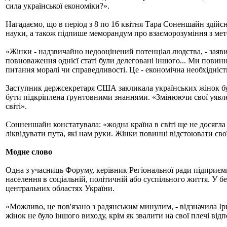
сила української економіки?».
Нагадаємо, що в період з 8 по 16 квітня Тара Соненшайн здійсню
науки, а також підпише меморандум про взаєморозуміння з мет
«Жінки - надзвичайно недооцінений потенціал людства, - заяви
повноваження однієї статі були делеговані іншого... Ми повинн
питання моралі чи справедливості. Це - економічна необхідніс
Заступник держсекретаря США закликала українських жінок бути
бути підкріплена ґрунтовними знаннями. «Змінюючи свої уявлен
світі».
Сонненшайн констатувала: «жодна країна в світі ще не досягла
ліквідувати пута, які нам руки. Жінки повинні відстоювати свої
Модне слово
Одна з учасниць Форуму, керівник Регіональної ради підприємці
населення в соціальній, політичній або суспільного життя. У 
центральних областях України.
«Можливо, це пов'язано з радянським минулим, - відзначила Іри
жінок не було іншого виходу, крім як звалити на свої плечі відп