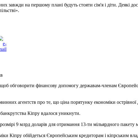
них завжди на першому плані будуть стояти сім'я і діти. Деякі д
ільстві».
ів
і, щоб обговорити фінансову допомогу державам-членам Європейс
овинних агентств про те, що ціна порятунку економіки острівної
 банкрутства Кіпру вдалося уникнути.
 розмірі 9 млрд доларів для отримання 13-ти мільярдного пакету
ки Кіпру обійдеться Європейським кредиторам і кіпрським владі 