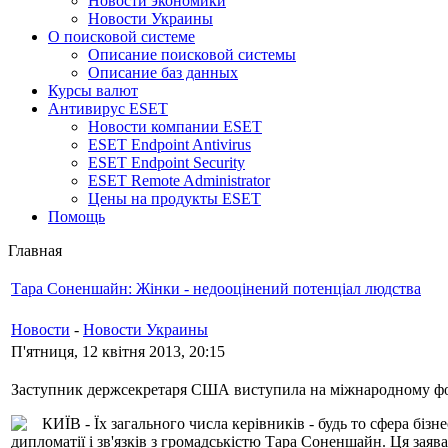
Новости экономики
Новости Украины
О поисковой системе
Описание поисковой системы
Описание баз данных
Курсы валют
Антивирус ESET
Новости компании ESET
ESET Endpoint Antivirus
ESET Endpoint Security
ESET Remote Administrator
Цены на продукты ESET
Помощь
Главная
Тара Соненшайн: Жінки - недооцінений потенціал людства
Новости
-
Новости Украины
П'ятниця, 12 квітня 2013, 20:15
Заступник держсекретаря США виступила на міжнародному фо
КИЇВ - Їх загального числа керівників - будь то сфера бі
дипломатії і зв'язків з громадськістю Тара Соненшайн. Ця заяв