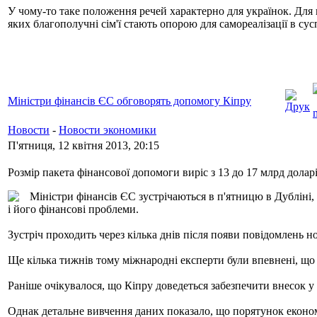
У чому-то таке положення речей характерно для українок. Для 
яких благополучні сім'ї стають опорою для самореалізації в сусп
Міністри фінансів ЄС обговорять допомогу Кіпру
Новости
-
Новости экономики
П'ятниця, 12 квітня 2013, 20:15
Розмір пакета фінансової допомоги виріс з 13 до 17 млрд долар
Міністри фінансів ЄС зустрічаються в п'ятницю в Дублін
і його фінансові проблеми.
Зустріч проходить через кілька днів після появи повідомлень н
Ще кілька тижнів тому міжнародні експерти були впевнені, що
Раніше очікувалося, що Кіпру доведеться забезпечити внесок у
Однак детальне вивчення даних показало, що порятунок економі