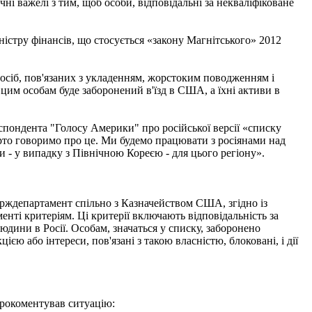
ні важелі з тим, щоб особи, відповідальні за некваліфіковане
стру фінансів, що стосується «закону Магнітського» 2012
 осіб, пов'язаних з укладенням, жорстоким поводженням і
цим особам буде заборонений в'їзд в США, а їхні активи в
еспондента "Голосу Америки" про російської версії «списку
верто говоримо про це. Ми будемо працювати з росіянами над
 - у випадку з Північною Кореєю - для цього регіону».
рждепартамент спільно з Казначейством США, згідно із
енті критеріям. Ці критерії включають відповідальність за
дини в Росії. Особам, значаться у списку, заборонено
єю або інтереси, пов'язані з такою власністю, блоковані, і дії
рокоментував ситуацію: