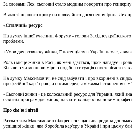
За словами Лех, сьогодні стало модним говорити про гендерну б
В якості першого кроку на шляху його досягнення Ірина Лех пр
«Сплячий» ресурс
На думку іншої учасниці Форуму - голови Західноукраїнського 
проблеми.
«Умов для розвитку жінки, її потенціалу в Україні немає, - вваж
Роль і місце жінки в Росії, як мені здається, щось нагадує її р
Більшою чи меншою мірою подібна ситуація спостерігається в 
На думку Максимович, не слід забувати і про вкорінені в свід
професійної кар ’ єрою, а насамперед заміжжям і створення сім'ї
«Сьогодні жінки - це колосальний ресурс для України, який зн
освітніх програм для жінок, навчати їх лідерства новим профе
Про сім'ю і дітей
Разом з тим Максимович підкреслює: щаслива родина допомагає ж
успішної жінки, яка б зробила кар'єру в Україні і при цьому байд