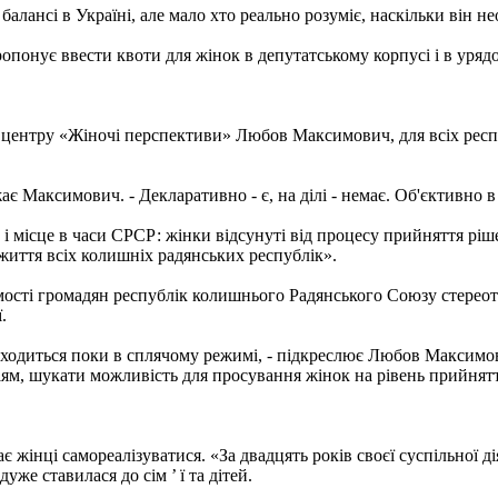
алансі в Україні, але мало хто реально розуміє, наскільки він не
опонує ввести квоти для жінок в депутатському корпусі і в уряд
центру «Жіночі перспективи» Любов Максимович, для всіх респуб
ає Максимович. - Декларативно - є, на ділі - немає. Об'єктивно в
оль і місце в часи СРСР: жінки відсунуті від процесу прийняття ріш
життя всіх колишніх радянських республік».
омості громадян республік колишнього Радянського Союзу стереот
.
аходиться поки в сплячому режимі, - підкреслює Любов Максимови
сіям, шукати можливість для просування жінок на рівень прийня
інці самореалізуватися. «За двадцять років своєї суспільної дія
уже ставилася до сім ’ ї та дітей.