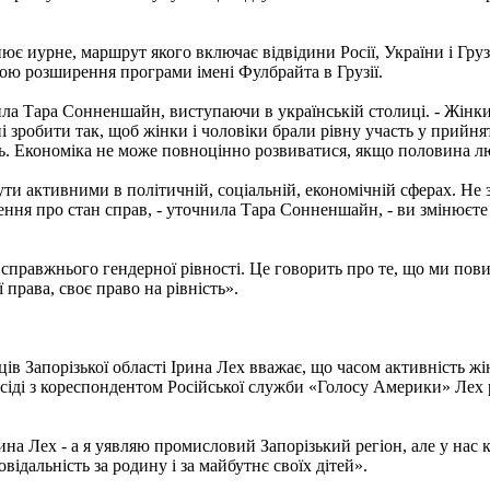
є иурне, маршрут якого включає відвідини Росії, України і Грузі
ою розширення програми імені Фулбрайта в Грузії.
ла Тара Сонненшайн, виступаючи в українській столиці. - Жінки
і зробити так, щоб жінки і чоловіки брали рівну участь у прийня
ть. Економіка не може повноцінно розвиватися, якщо половина лю
 активними в політичній, соціальній, економічній сферах. Не за
ня про стан справ, - уточнила Тара Сонненшайн, - ви змінюєте х
 справжнього гендерної рівності. Це говорить про те, що ми пов
 права, своє право на рівність».
в Запорізької області Ірина Лех вважає, що часом активність жін
бесіді з кореспондентом Російської служби «Голосу Америки» Лех
на Лех - а я уявляю промисловий Запорізький регіон, але у нас к
овідальність за родину і за майбутнє своїх дітей».