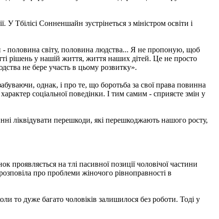
ї. У Тбілісі Сонненшайн зустрінеться з міністром освіти і
 - половина світу, половина людства... Я не пропоную, щоб
тті рішень у нашій життя, життя наших дітей. Це не просто
дства не бере участь в цьому розвитку».
буваючи, однак, і про те, що боротьба за свої права повинна
арактер соціальної поведінки. І тим самим - сприяєте змін у
инні ліквідувати перешкоди, які перешкоджають нашого росту,
ок проявляється на тлі пасивної позиції чоловічої частини
 розповіла про проблеми жіночого рівноправності в
оли то дуже багато чоловіків залишилося без роботи. Тоді у