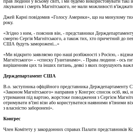
прав людини у всьому світі, і ми будемо використовувати такі 
лікування і смерть Магнітського, не мали можливості в'їжджат
Джей Карні повідомив «Голосу Америки», що на минулому тижні
року.
«Згідно з ним, - пояснив він, - представники Держдепартамент
смертю Сергія Магнітського, а також тих, хто причетний до пе
США будуть заморожені...»
«Ми відкрито заявляємо про наші розбіжності з Росією, - відзн
Магнітського» - «списку Гуантанамо». - Права людини - ось пит
вирішенням цих та інших питань, деякі з яких порушують важли
Держдепартамент США
В.о. заступника офіційного представника Держдепартаменту С
«Законом Магнітського» направив у Конгрес список осіб, які, н
утримання під вартою, жорстоке поводження з Сергієм Магнітсь
отримувати в'їзні візи або користуватися наявними в'їзними віз
з власністю заборонені».
Конгрес
Член Комітету у закордонних справах Палати представників К