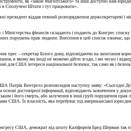
інструменти, як «закон Магнітського» та інші доступні нам юридич
и в Сполучені Штати і тут працювати».
 президент віддав певний розпорядження держсекретареві і міні
у і Міністерства фінансів складають і подають до Конгрес списку
вних порушень прав людини. Внесення в цей список означає, що 
ачив прес – секретар Білого дому, відповідаючи на запитання кор
ання, в якому ми іноді не можемо дійти згоди, і ми чесно і від
ві для США інтереси національної безпеки, так само як і безпеки
ША Патрік Вентрелл розповсюдив наступну заяву: «Сьогодні Де
а основі достовірної інформації, відповідають зазначеним у докум
ким і його смерть, або залучення в інші грубі порушення прав лю
ами США. Їх власність, яка перебуває під американської юрисдикці
онгресу США, демократ від штату Каліфорнія Бред Шерман так п