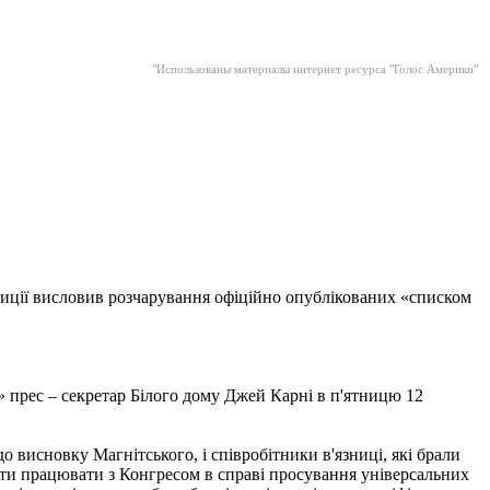
"Использованы материалы интернет ресурса "Голос Америки"
зиції висловив розчарування офіційно опублікованих «списком
 прес – секретар Білого дому Джей Карні в п'ятницю 12
до висновку Магнітського, і співробітники в'язниці, які брали
ати працювати з Конгресом в справі просування універсальних