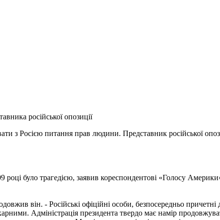
тавника російської опозиції
вати з Росією питання прав людини. Представник російської опо
9 році було трагедією, заявив кореспондентові «Голосу Америки»
одовжив він. - Російські офіційні особи, безпосередньо причетні 
езкарними. Адміністрація президента твердо має намір продовжув