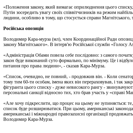
«Положення закону, який вимагає оприлюднення цього списку, 
Путін зосередить увагу своїх співвітчизників на режим найбільш
людини, особливо в тому, що стосується справи Магнітського,
Російська опозиція
Володимир Кара-мурза (мл), член Координаційної Ради опозиції,
закону Магнітського». В інтерв'ю Російської служби «Голосу 
«Адміністрація Обами повела себе послідовно: з самого початк
закон буде виконаний суто формально, по мінімуму. Це і відбул
питання про права людини», - сказав Кара-Мурза.
«Список, очевидно, не повний, - продовжив він. - Коли сенат
тому тим 60-ти особам, імена яких він перераховував, і так за
фігуранта цього списку - дуже невисокого рангу - звинувачую
персональні санкції відносно тих, хто брав участь у «справі М
«Але хочу підкреслити, що процес на цьому не зупиняється: те,
список буде розширюватися. При цьому, американські законодав
американські і міжнародні правозахисні організації продовжат
Володимир Кара-Мурза.