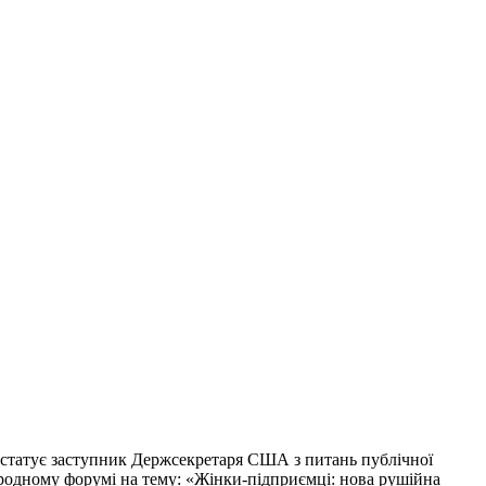
констатує заступник Держсекретаря США з питань публічної
народному форумі на тему: «Жінки-підприємці: нова рушійна