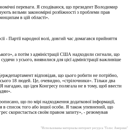
ономічні переваги. Я сподіваюся, що президент Володимир
існують вельми закономірні розбіжності з проблеми прав
инципам в цій області».
ії - Партії народної волі, довгий час домагався прийняття
ького», а потім з адміністрації США надходили сигнали, що
судячи з усього, виявилися для цієї адміністрації важливіше
Держдепартамент відповідав, що цього робити не потрібно,
всього 18 людей. Це, очевидно, «стрілочники». Тільки два
 нагадаю, що ідея Конгресу полягала не в тому, щоб ввести
адян».
прописано, що по мірі надходження додаткової інформації,
я в список того або іншої особи. Я також упевнений, що
грес скористається своїм правом запиту», - резюмував
"Использованы материалы интернет ресурса "Голос Америки"