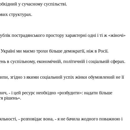
обхідний у сучасному суспільстві.
ових структурах.
лік пострадянського простору характерні одні і ті ж «жіночі»
 Україні ми маємо трохи більше демократії, ніж в Росії.
ень в суспільному, економічній, політичній і соціальній сферах.
ипи, згідно з якими соціальний успіх жінки обумовлений не її
ч, - і цей ресурс необхідно «розбудити»: надати більше
ття рішень».
льності, - розповідає вона, - я не бачила жодного поважною і