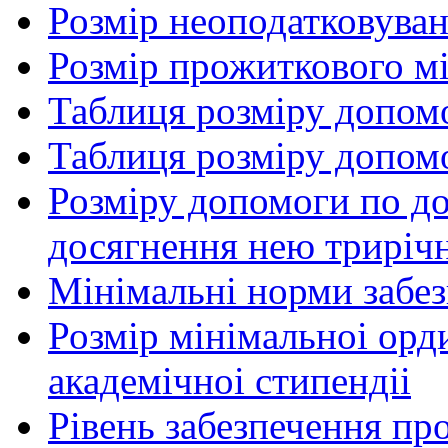
Розмір неоподатковува
Розмір прожиткового м
Таблиця розміру допом
Таблиця розміру допом
Розміру допомоги по до
досягнення нею трирічн
Мінімальні норми забе
Розмір мінімальноі орд
академічноі стипендіі
Рівень забезпечення п