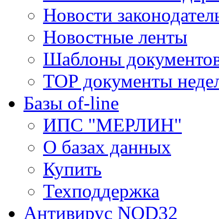
Новости законодател
Новостные ленты
Шаблоны документо
TOP документы неде
Базы of-line
ИПС "МЕРЛИН"
О базах данных
Купить
Техподдержка
Антивирус NOD32