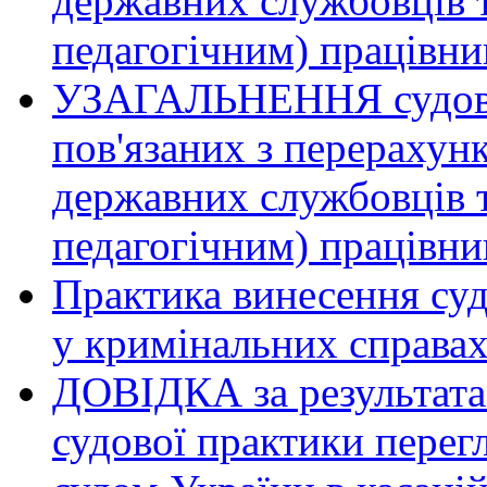
державних службовців т
педагогічним) працівни
УЗАГАЛЬНЕННЯ судової
пов'язаних з перерахун
державних службовців т
педагогічним) працівни
Практика винесення суд
у кримінальних справах
ДОВІДКА за результата
судової практики пере