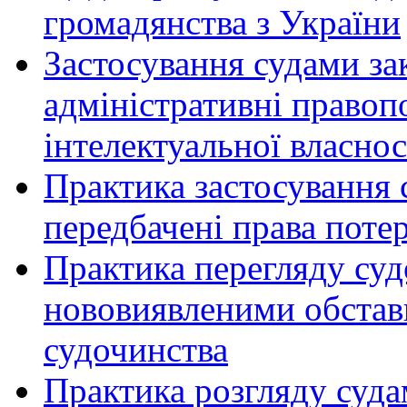
громадянства з України
Застосування судами за
адмiнiстративнi правоп
iнтелектуальної власнос
Практика застосування 
передбачені права потер
Практика перегляду судо
нововиявленими обстав
судочинства
Практика розгляду суда