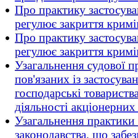
Про практику застосува
регулює закриття кримі
Про практику застосува
регулює закриття кримі
Узагальнення судової п
пов'язаних із застосув
господарські товариств
діяльності акціонерних 
Узагальнення практики 
законодавства, що забез