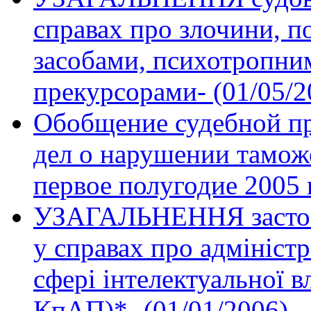
справах про злочини, п
засобами, психотропним
прекурсорами- (01/05/2
Обобщение судебной пр
дел о нарушении тамож
первое полугодие 2005 
УЗАГАЛЬНЕННЯ застосу
у справах про адмініст
сфері інтелектуальної вл
КпАП)*- (01/01/2006)