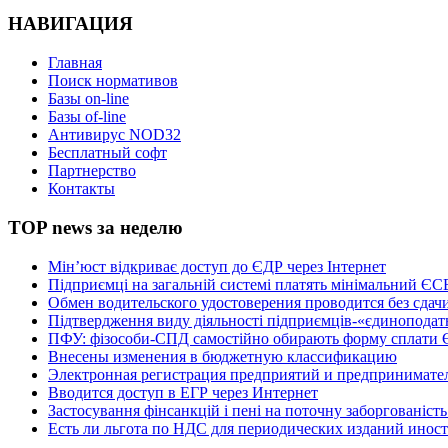
НАВИГАЦИЯ
Главная
Поиск нормативов
Базы on-line
Базы of-line
Антивирус NOD32
Бесплатный софт
Партнерство
Контакты
TOP news за неделю
Мін’юст відкриває доступ до ЄДР через Інтернет
Підприємці на загальній системі платять мінімальний ЄСВ 
Обмен водительского удостоверения проводится без сдач
Підтвердження виду діяльності підприємців-«єдинопода
ПФУ: фізособи-СПД самостійно обирають форму сплати
Внесены изменения в бюджетную классификацию
Электронная регистрация предприятий и предпринимател
Вводится доступ в ЕГР через Интернет
Застосування фінсанкцій і пені на поточну заборгованіст
Есть ли льгота по НДС для периодических изданий инос