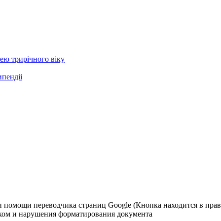
ею трирічного віку
ипендіі
и помощи переводчика страниц Google (Кнопка находится в право
ком и нарушения форматирования документа