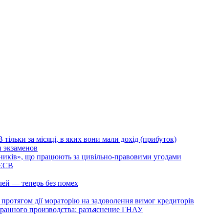
тільки за місяці, в яких вони мали дохід (прибуток)
и экзаменов
тників», що працюють за цивільно-правовими угодами
 ЄСВ
ей — теперь без помех
ь протягом дії мораторію на задоволення вимог кредиторів
транного производства: разъяснение ГНАУ