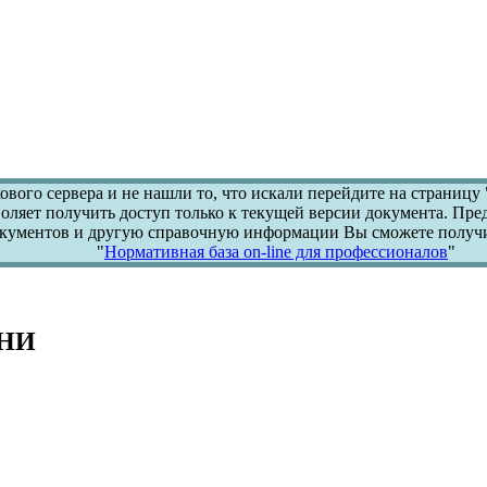
ового сервера и не нашли то, что искали перейдите на страницу 
воляет получить доступ только к текущей версии документа. Пр
кументов и другую справочную информации Вы сможете получи
"
Нормативная база on-line для профессионалов
"
ЇНИ