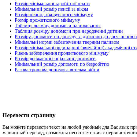
Розмір мінімальної заробітної плати
Мінімальний розмір пенсії за віком
Розмір неоподатковуваного мінімуму
Розмір прожиткового мінімуму
Таблиця розміру допомоги на поховання
Таблиця розміру допомоги при народженні дитини
Розміру допомоги по догляду за дитиною до досягнення н
Мінімальні норми забезпечення твердим паливом
Розмір мінімальноі ординарноі (звичайноі) академічноі ст
Рівень забезпечення прожиткового мінімуму
Розмір державної соціальної допомоги
Мінімальний розмір допомоги по безробіттю
Разова грошова допомога ветерам війни
Перевести страницу
Вы можете перевести текст на любой удобный для Вас язык пр
машинный перевод, возможны несоответствия с первоисточни