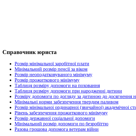
Справочник юриста
Розмір мінімальної заробітної плати
Мінімальний розмір пенсії за віком
Розмір неоподатковуваного мінімуму
Розмір прожиткового мінімуму
Таблиця розміру допомоги на поховання
Таблиця розміру допомоги при народженні дитини
Розміру допомоги по догляду за дитиною до досягнення н
Мінімальні норми забезпечення твердим паливом
Розмір мінімальноі ординарноі (звичайноі) академічноі ст
Рівень забезпечення прожиткового мінімуму
Розмір державної соціальної допомоги
Мінімальний розмір допомоги по безробіттю
Разова грошова допомога ветерам війни