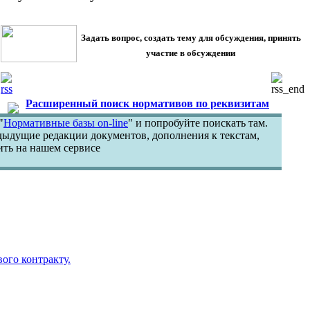
Задать вопрос, создать тему для обсуждения, принять
участие в обсуждении
Новостные ленты сайта
Расширенный поиск нормативов по реквизитам
"
Нормативные базы on-line
" и попробуйте поискать там.
едыдущие редакции документов, дополнения к текстам,
ть на нашем сервисе
вого контракту.