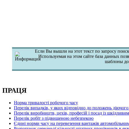
Если Вы вышли на этот текст по запросу поиск
Используемая на этом сайте база данных поз
шаблоны до
ПРАЦЯ
Норма тривалості робочого часу
Перелік випадків, у яких відповідно до положень діючого
Перелік виробництв, цехів, професій і посад із шкідлив
Перелік робіт з підвищеною небезпекою
Єдині норми часу на перевезення вантажів автомобільним 
Розрахунок середньої кількості штатних працівників в екв