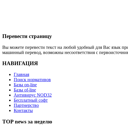
Перевести страницу
Вы можете перевести текст на любой удобный для Вас язык пр
машинный перевод, возможны несоответствия с первоисточни
НАВИГАЦИЯ
Главная
Поиск нормативов
Базы on-line
Базы of-line
Антивирус NOD32
Бесплатный софт
Партнерство
Контакты
TOP news за неделю