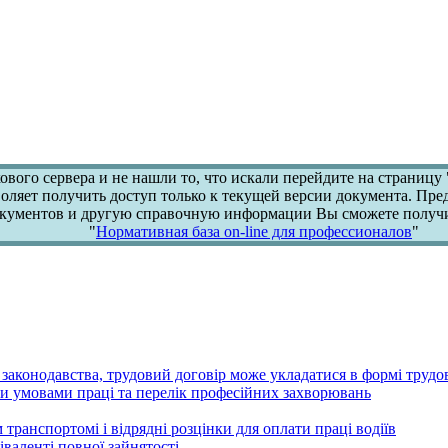
ового сервера и не нашли то, что искали перейдите на страницу 
воляет получить доступ только к текущей версии документа. Пр
кументов и другую справочную информации Вы сможете получи
"
Нормативная база on-line для профессионалов
"
 законодавства, трудовий договір може укладатися в формі трудо
ими умовами праці та перелік професійних захворювань
транспортомі і відрядні розцінки для оплати праці водіїв
іваленті повної зайнятості