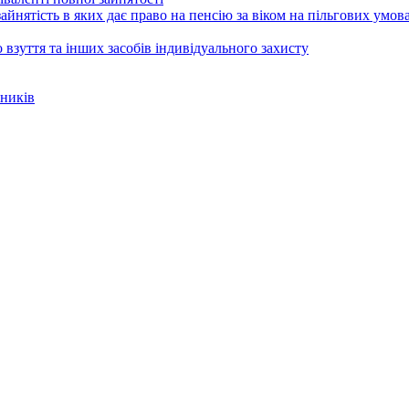
зайнятість в яких дає право на пенсію за віком на пільгових умов
 взуття та інших засобів індивідуального захисту
вників
Посмотреть все новости законодательства