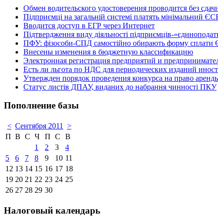
Обмен водительского удостоверения проводится без сдач
Підприємці на загальній системі платять мінімальний ЄСВ 
Вводится доступ в ЕГР через Интернет
Підтвердження виду діяльності підприємців-«єдинопода
ПФУ: фізособи-СПД самостійно обирають форму сплати
Внесены изменения в бюджетную классификацию
Электронная регистрация предприятий и предпринимател
Есть ли льгота по НДС для периодических изданий инос
Утвержден порядок проведения конкурса на право аренд
Статус листів ДПАУ, виданих до набрання чинності ПКУ
Пополнение базы
<
Сентября 2011
>
П
В
С
Ч
П
С
В
1
2
3
4
5
6
7
8
9
10
11
12
13
14
15
16
17
18
19
20
21
22
23
24
25
26
27
28
29
30
Налоговый календарь