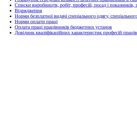
Списки виробництв, робіт, професій, посад і показників, 
Відрядження
Норми безплатної видачі спеціального одягу, спеціального
Норми оплати праці
Оплата праці працівників бюджетних установ
Довідник кваліфікаційних характеристик професій праці