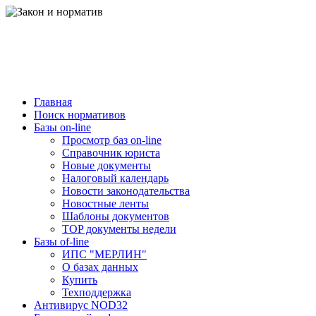
Главная
Поиск нормативов
Базы on-line
Просмотр баз on-line
Справочник юриста
Новые документы
Налоговый календарь
Новости законодательства
Новостные ленты
Шаблоны документов
TOP документы недели
Базы of-line
ИПС "МЕРЛИН"
О базах данных
Купить
Техподдержка
Антивирус NOD32