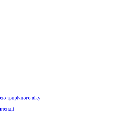
ею трирічного віку
ипендіі