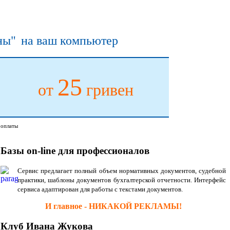
ины"
на ваш компьютер
25
от
гривен
 оплаты
Базы on-line для профессионалов
Сервис предлагает полный объем нормативных документов, судебной
практики, шаблоны документов бухгалтерской отчетности. Интерфейс
сервиса адаптирован для работы с текстами документов.
И главное - НИКАКОЙ РЕКЛАМЫ!
Клуб Ивана Жукова