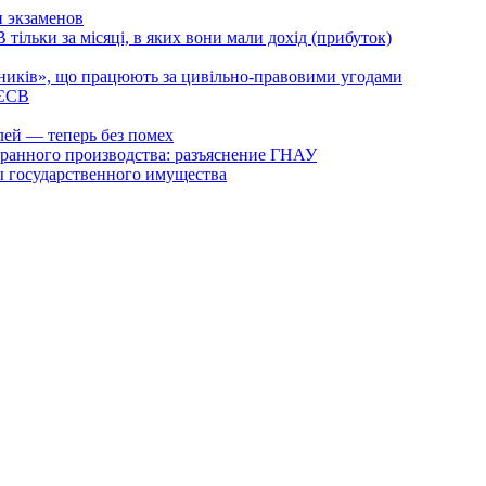
и экзаменов
тільки за місяці, в яких вони мали дохід (прибуток)
тників», що працюють за цивільно-правовими угодами
 ЄСВ
ей — теперь без помех
транного производства: разъяснение ГНАУ
ы государственного имущества