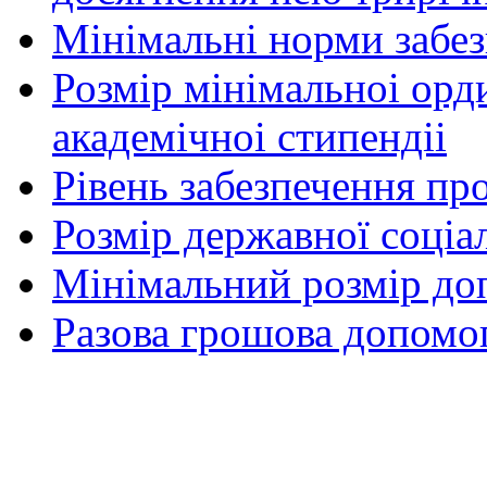
Мінімальні норми забе
Розмір мінімальноі орд
академічноі стипендіі
Рівень забезпечення п
Розмір державної соціа
Мінімальний розмір до
Разова грошова допомог