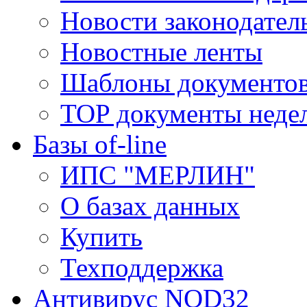
Новости законодател
Новостные ленты
Шаблоны документо
TOP документы неде
Базы of-line
ИПС "МЕРЛИН"
О базах данных
Купить
Техподдержка
Антивирус NOD32