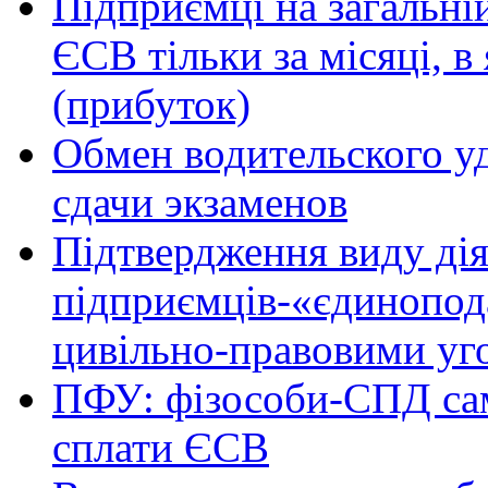
Підприємці на загальні
ЄСВ тільки за місяці, в
(прибуток)
Обмен водительского у
сдачи экзаменов
Підтвердження виду дія
підприємців-«єдинопод
цивільно-правовими уг
ПФУ: фізособи-СПД са
сплати ЄСВ