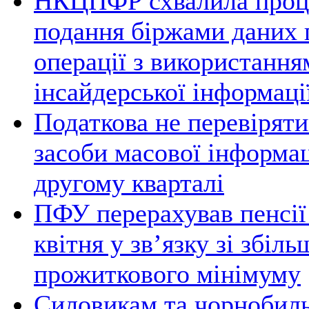
НКЦПФР схвалила проц
подання біржами даних 
операції з використання
інсайдерської інформаці
Податкова не перевірят
засоби масової інформац
другому кварталі
ПФУ перерахував пенсії 
квітня у зв’язку зі збіл
прожиткового мінімуму
Силовикам та чорнобил