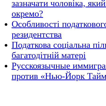
зазначати чоловіка, яки
окремо?
Особливості податковог
резидентства
Податкова соціальна піл
багатодітній матері
Русскоязычные иммигр
против «Нью-Йорк Тай