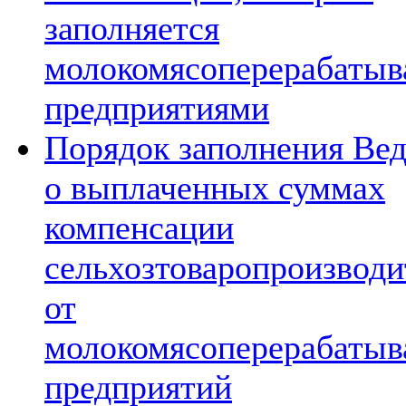
заполняется
молокомясоперерабаты
предприятиями
Порядок заполнения Ве
о выплаченных суммах
компенсации
сельхозтоваропроизвод
от
молокомясоперерабаты
предприятий