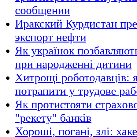
сообщении
Иракский Курдистан пр
экспорт нефти
Як українок позбавляют
при народженні дитини
Хитрощі роботодавців: я
потрапити у трудове раб
Як протистояти страхов
"рекету" банків
Хороші, погані, злі: хак